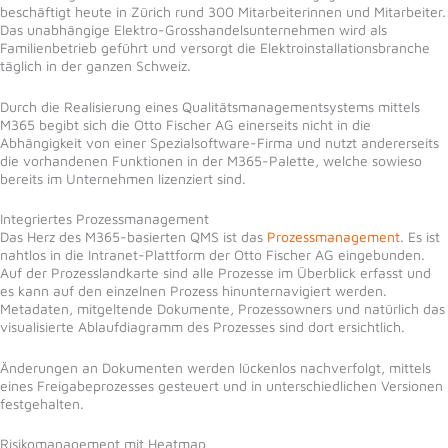
beschäftigt heute in Zürich rund 300 Mitarbeiterinnen und Mitarbeiter.
Das unabhängige Elektro-Grosshandelsunternehmen wird als
Familienbetrieb geführt und versorgt die Elektroinstallationsbranche
täglich in der ganzen Schweiz.
Durch die Realisierung eines Qualitätsmanagementsystems mittels
M365 begibt sich die Otto Fischer AG einerseits nicht in die
Abhängigkeit von einer Spezialsoftware-Firma und nutzt andererseits
die vorhandenen Funktionen in der M365-Palette, welche sowieso
bereits im Unternehmen lizenziert sind.
Integriertes Prozessmanagement
Das Herz des M365-basierten QMS ist das
Prozessmanagement
. Es ist
nahtlos in die Intranet-Plattform der Otto Fischer AG eingebunden.
Auf der Prozesslandkarte sind alle Prozesse im Überblick erfasst und
es kann auf den einzelnen Prozess hinunternavigiert werden.
Metadaten, mitgeltende Dokumente, Prozessowners und natürlich das
visualisierte Ablaufdiagramm des Prozesses sind dort ersichtlich.
Änderungen an Dokumenten werden lückenlos nachverfolgt, mittels
eines Freigabeprozesses gesteuert und in unterschiedlichen Versionen
festgehalten.
Risikomanagement mit Heatmap