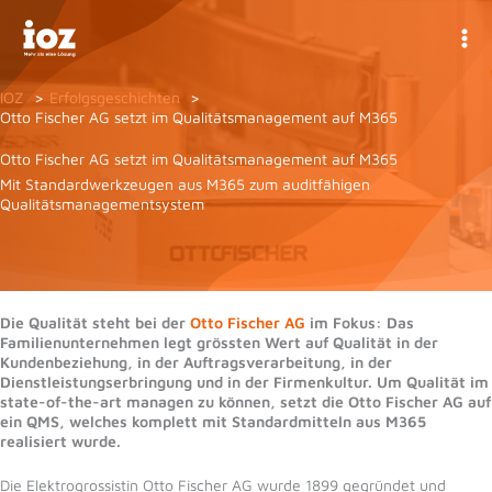
Zum
Inhalt
springen
IOZ
Erfolgsgeschichten
Otto Fischer AG setzt im Qualitätsmanagement auf M365
Otto Fischer AG setzt im Qualitätsmanagement auf M365
Mit Standardwerkzeugen aus M365 zum auditfähigen
Qualitätsmanagementsystem
Die Qualität steht bei der
Otto Fischer AG
im Fokus: Das
Familienunternehmen legt grössten Wert auf Qualität in der
Kundenbeziehung, in der Auftragsverarbeitung, in der
Dienstleistungserbringung und in der Firmenkultur. Um Qualität im
state-of-the-art managen zu können, setzt die Otto Fischer AG auf
ein QMS, welches komplett mit Standardmitteln aus M365
realisiert wurde.
Die Elektrogrossistin Otto Fischer AG wurde 1899 gegründet und