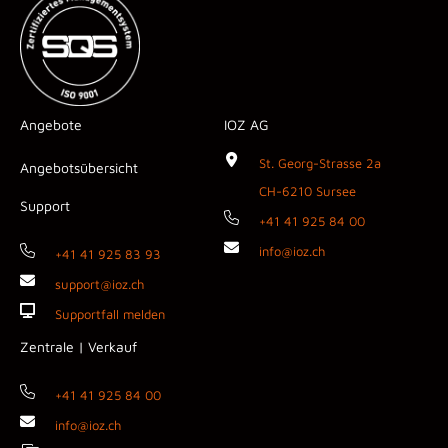
Angebote
IOZ AG
St. Georg-Strasse 2a
Angebotsübersicht
CH-6210 Sursee
Support
+41 41 925 84 00
info@ioz.ch
+41 41 925 83 93
support@ioz.ch
Supportfall melden
Zentrale | Verkauf
+41 41 925 84 00
info@ioz.ch