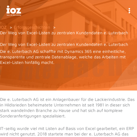
Zum
Inhalt
springen
IOZ
Erfolgsgeschichten
Der Weg von Excel-Listen zu zentralen Kundendaten e. Luterbach
Der Weg von Excel-Listen zu zentralen Kundendaten e. Luterbach
Die e. Luterbach AG schaffte mit Dynamics 365 eine einheitliche,
transparente und zentrale Datenablage, welche das Arbeiten mit
Excel-Listen hinfällig macht.
Die e. Luterbach AG ist ein Anlagenbauer für die Lackierindustrie. Das
in Hildisrieden beheimatete Unternehmen ist seit 1981 in dieser sich
stark wandelnden Branche zu Hause und hat sich auf komplexe
Sonderanfertigungen spezialisiert.
IT-seitig wurde viel mit Listen auf Basis von Excel gearbeitet, ein ERP
wird nicht genutzt. 2018 startete man bei der e. Luterbach AG das