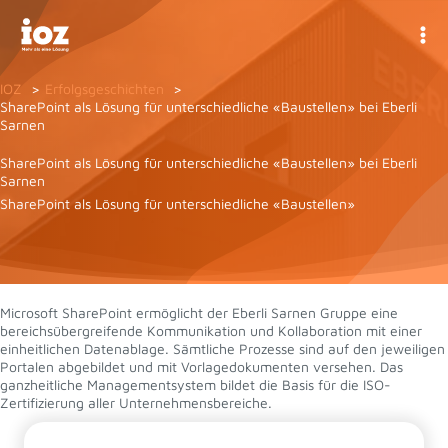
Zum
Inhalt
springen
IOZ
Erfolgsgeschichten
SharePoint als Lösung für unterschiedliche «Baustellen» bei Eberli
Sarnen
SharePoint als Lösung für unterschiedliche «Baustellen» bei Eberli
Sarnen
SharePoint als Lösung für unterschiedliche «Baustellen»
Microsoft SharePoint ermöglicht der Eberli Sarnen Gruppe eine
bereichsübergreifende Kommunikation und Kollaboration mit einer
einheitlichen Datenablage. Sämtliche Prozesse sind auf den jeweiligen
Portalen abgebildet und mit Vorlagedokumenten versehen. Das
ganzheitliche Managementsystem bildet die Basis für die ISO-
Zertifizierung aller Unternehmensbereiche.