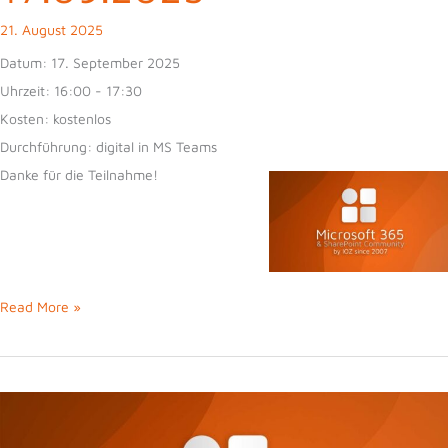
21. August 2025
Datum:
17. September 2025
Uhrzeit:
16:00 - 17:30
Kosten:
kostenlos
Durchführung:
digital in MS Teams
Danke für die Teilnahme!
79.
Read More »
M365
&
SharePoint
Community
vom
17.09.2025