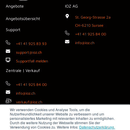
Angebote
IOZ AG
St. Georg-Strasse 2a
Angebotsübersicht
CH-6210 Sursee
Support
+41 41 925 84 00
info@ioz.ch
+41 41 925 83 93
support@ioz.ch
Supportfall melden
Zentrale | Verkauf
+41 41 925 84 00
info@ioz.ch
verkauf@ioz.ch
Wir verwenden Cookies und Analyse Tools, um die
Nutzerfreundlichkeit unserer Website zu verbessern und um
personalisiertes Marketing mit relevanten Inhalten zu ermöglichen.
Durch die weitere Nutzung der Webseite stimmen Sie der
Copyright © 2026 IOZ AG ·
Impressum
·
Datenschutz
·
AGB
·
Verwendung von Cookies zu. Weitere Infos:
Datenschutzerklärung.