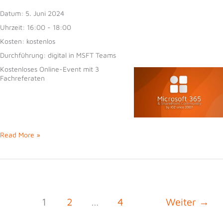
Datum:
5. Juni 2024
Uhrzeit:
16:00 - 18:00
Kosten:
kostenlos
Durchführung:
digital in MSFT Teams
Kostenloses Online-Event mit 3
Fachreferaten
74.
Read More »
Microsoft
365
und
SharePoint
Community
vom
05.06.2024
1
2
…
4
Weiter
→