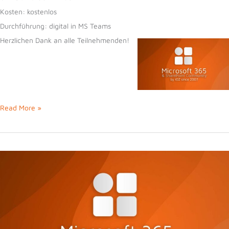
Kosten:
kostenlos
Durchführung:
digital in MS Teams
Herzlichen Dank an alle Teilnehmenden!
78.
Read More »
Microsoft
365
und
SharePoint
Community
vom
25.06.2025