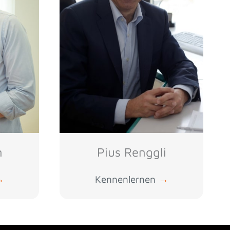
n
Pius Renggli
→
Kennenlernen
→