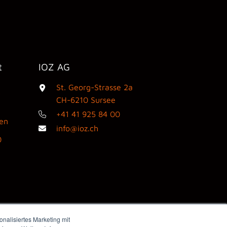
t
IOZ AG
St. Georg-Strasse 2a
3
CH-6210 Sursee
+41 41 925 84 00
den
info@ioz.ch
0
nalisiertes Marketing mit