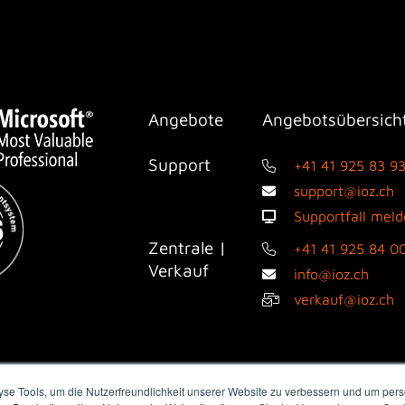
Angebote
Angebotsübersich
Support
+41 41 925 83 9
support@ioz.ch
Supportfall mel
Zentrale |
+41 41 925 84 0
Verkauf
info@ioz.ch
verkauf@ioz.ch
e Tools, um die Nutzerfreundlichkeit unserer Website zu verbessern und um perso