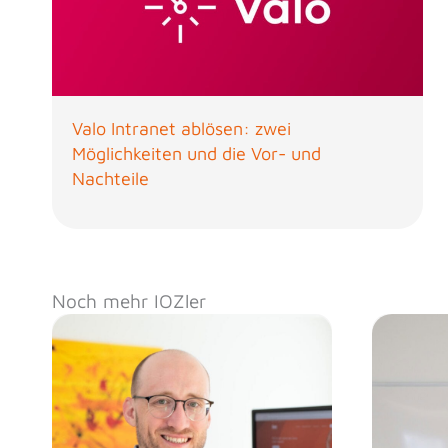
Valo Intranet ablösen: zwei
Möglichkeiten und die Vor- und
Nachteile
Noch mehr IOZler