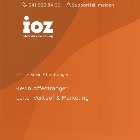
Zum
041 925 84 00
Supportfall melden
Inhalt
springen
IOZ
Kevin Affentranger
Kevin Affentranger
Leiter Verkauf & Marketing