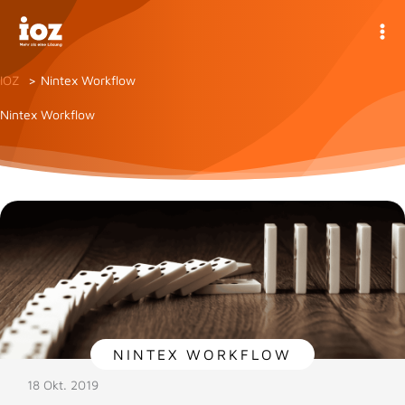
Zum
Inhalt
springen
IOZ
Nintex Workflow
Nintex Workflow
NINTEX WORKFLOW
18 Okt. 2019