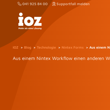
Zum
041 925 84 00
Supportfall melden
Inhalt
springen
IOZ
Blog
Technologie
Nintex Forms
Aus einem N
Aus einem Nintex Workflow einen anderen W