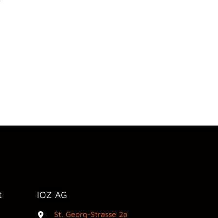
r
t
IOZ AG
St. Georg-Strasse 2a