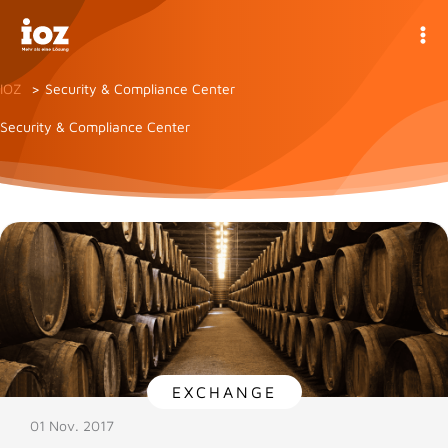
Zum
Inhalt
springen
IOZ
Security & Compliance Center
Security & Compliance Center
EXCHANGE
01 Nov. 2017