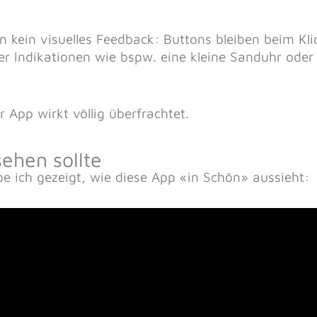
 kein visuelles Feedback: Buttons bleiben beim Kli
er Indikationen wie bspw. eine kleine Sanduhr oder
 App wirkt völlig überfrachtet.
ehen sollte
ich gezeigt, wie diese App «in Schön» aussieht: