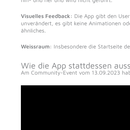
Visuelles Feedback:
Die App gibt den Usern
unverändert, es gibt keine Animationen od
ähnliches.
Weissraum:
Insbesondere die Startseite der
Wie die App stattdessen auss
Am Community-Event vom 13.09.2023 habe 