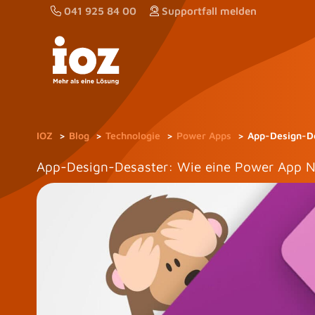
Zum
041 925 84 00
Supportfall melden
Inhalt
springen
IOZ
Blog
Technologie
Power Apps
App-Design-De
App-Design-Desaster: Wie eine Power App N