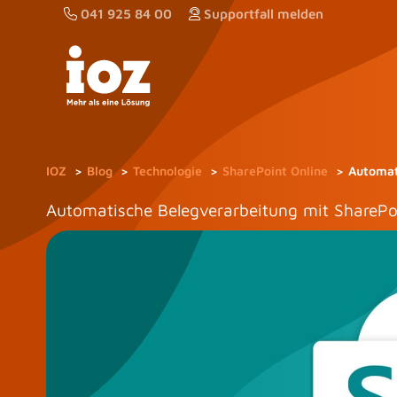
Zum
041 925 84 00
Supportfall melden
Inhalt
springen
IOZ
Blog
Technologie
SharePoint Online
Automat
Automatische Belegverarbeitung mit SharePo