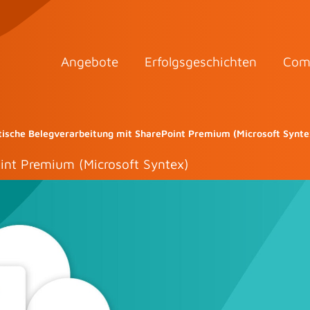
Angebote
Erfolgsgeschichten
Com
ische Belegverarbeitung mit SharePoint Premium (Microsoft Synte
int Premium (Microsoft Syntex)