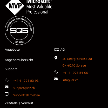
Angebote
IOZ AG
St. Georg-Strasse 2a
Angebotsübersicht
CH-6210 Sursee
Support
+41 41 925 84 00
info@ioz.ch
+41 41 925 83 93
support@ioz.ch
Supportfall melden
Zentrale | Verkauf