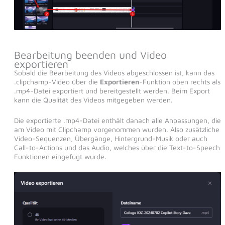
Bearbeitung beenden und Video
exportieren
Sobald die Bearbeitung des Videos abgeschlossen ist, kann das
.clipchamp-Video über die
Exportieren
-Funktion oben rechts als
.mp4-Datei exportiert und bereitgestellt werden. Beim Export
kann die Qualität des Videos mitgegeben werden.
Die exportierte .mp4-Datei enthält danach alle Anpassungen, die
am Video mit Clipchamp vorgenommen wurden. Also zusätzliche
Video-Sequenzen, Übergänge, Hintergrund-Musik oder auch
Call-to-Actions und das Audio, welches über die Text-to-Speech
Funktionen eingefügt wurde.