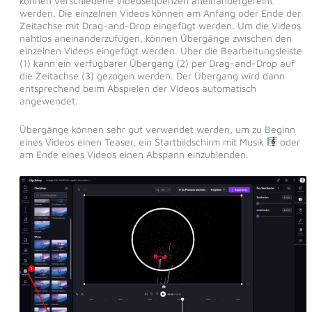
können verschiedene Videosequenzen aneinandergereiht
werden. Die einzelnen Videos können am Anfang oder Ende der
Zeitachse mit Drag-and-Drop eingefügt werden. Um die Videos
nahtlos aneinanderzufügen, können Übergänge zwischen den
einzelnen Videos eingefügt werden. Über die Bearbeitungsleiste
(1) kann ein verfügbarer Übergang (2) per Drag-and-Drop auf
die Zeitachse (3) gezogen werden. Der Übergang wird dann
entsprechend beim Abspielen der Videos automatisch
angewendet.
Übergänge können sehr gut verwendet werden, um zu Beginn
eines Videos einen Teaser, ein Startbildschirm mit Musik
oder
am Ende eines Videos einen Abspann einzublenden.