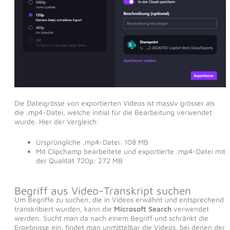
Die Dateigrösse von exportierten Videos ist massiv grösser als
die .mp4-Datei, welche initial für die Bearbeitung verwendet
wurde. Hier der Vergleich:
Ursprüngliche .mp4-Datei: 108 MB
Mit Clipchamp bearbeitete und exportierte .mp4-Datei mit
der Qualität 720p: 272 MB
Begriff aus Video-Transkript suchen
Um Begriffe zu suchen, die in Videos erwähnt und entsprechend
transkribiert wurden, kann die
Microsoft Search
verwendet
werden. Sucht man da nach einem Begriff und schränkt die
Ergebnisse ein, findet man unmittelbar die Videos, bei denen der