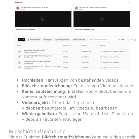
Hochladen:
Hinzufügen von bestehenden Videos
Bildschirmaufzeichnung:
Erstellen von Videoanleitungen
Kameraaufzeichnung:
Erstellen von Videos, bei der die
Kamera aufgezeichnet wird
Videoprojekt:
Öffnet das Clipchamp
Videobearbeitungstool, um Videos zu bearbeiten
Wiedergabeliste:
Erstellt eine Microsoft Lists Playlist, um
Videos als Favoriten anzulegen
Bildschirmaufzeichnung
Mit der Funktion
Bildschirmaufzeichnung
kann ein Video erstellt