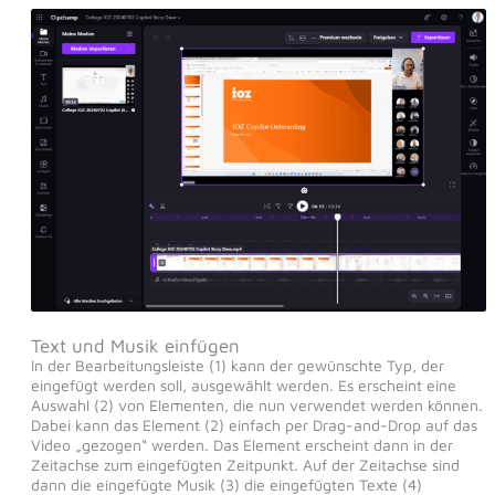
Text und Musik einfügen
In der Bearbeitungsleiste (1) kann der gewünschte Typ, der
eingefügt werden soll, ausgewählt werden. Es erscheint eine
Auswahl (2) von Elementen, die nun verwendet werden können.
Dabei kann das Element (2) einfach per Drag-and-Drop auf das
Video „gezogen“ werden. Das Element erscheint dann in der
Zeitachse zum eingefügten Zeitpunkt. Auf der Zeitachse sind
dann die eingefügte Musik (3) die eingefügten Texte (4)