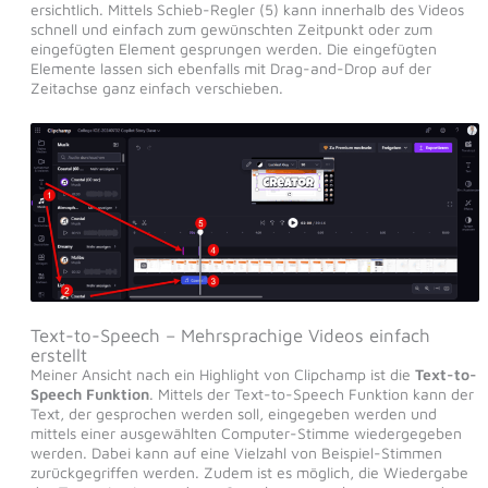
ersichtlich. Mittels Schieb-Regler (5) kann innerhalb des Videos
schnell und einfach zum gewünschten Zeitpunkt oder zum
eingefügten Element gesprungen werden. Die eingefügten
Elemente lassen sich ebenfalls mit Drag-and-Drop auf der
Zeitachse ganz einfach verschieben.
Text-to-Speech – Mehrsprachige Videos einfach
erstellt
Meiner Ansicht nach ein Highlight von Clipchamp ist die
Text-to-
Speech Funktion
. Mittels der Text-to-Speech Funktion kann der
Text, der gesprochen werden soll, eingegeben werden und
mittels einer ausgewählten Computer-Stimme wiedergegeben
werden. Dabei kann auf eine Vielzahl von Beispiel-Stimmen
zurückgegriffen werden. Zudem ist es möglich, die Wiedergabe