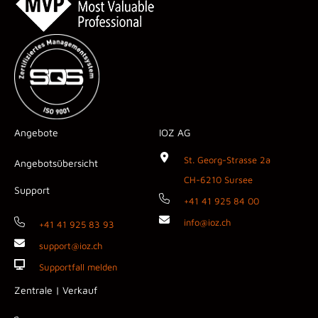
Angebote
IOZ AG
St. Georg-Strasse 2a
Angebotsübersicht
CH-6210 Sursee
Support
+41 41 925 84 00
info@ioz.ch
+41 41 925 83 93
support@ioz.ch
Supportfall melden
Zentrale | Verkauf