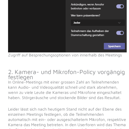
Zugriff auf Besprechungsoptionen von innerhalb des Meetings
2. Kamera- und Mikrofon-Policy vorgängig
festlegen
In Online-Meetings mit einer grossen Zahl an Teilnehmenden
kann Audio- und Videoqualität schnell und stark abnehmen,
wenn zu viele Leute die Kameras und Mikrofone eingeschaltet
haben. Störgeräusche und stockende Bilder sind das Resultat.
Leider lässt sich nach heutigem Stand nicht auf der Ebene des
einzelnen Meetings festlegen, ob die Teilnehmenden
automatisch mit ein- oder ausgeschaltetem Mikrofon, respektive
Kamera das Meeting betreten. In den Userforen wird das Thema