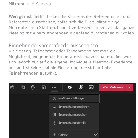
Mikrofon und Kamera
Weniger ist mehr:
Lieber die Kameras der Referentinnen und
Referenten ausschalten, sollte sich die Bildqualität einige
Momente nach Start noch nicht verbessert haben, als das ganze
Meeting mit einem stockenden Videofeed durchziehen zu wollen.
Eingehende Kamerafeeds ausschalten
Als Meeting-Teilnehmer oder Teilnehmerin hat man die
Möglichkeit, eingehende Kamerafeeds auszuschalten. Dies wirkt
sich jedoch nur auf die eigene, individuelle Meeting-Experience
aus und ist keine globale Einstellung, die sich auf alle
Teilnehmenden auswirkt.