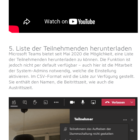
5. Liste der Teilnehmenden herunterladen
Microsoft Teams bietet seit Mai 2020 die Möglichkeit, eine Liste
der Teilnehmenden herunterladen zu können. Die Funktion ist
jedoch nicht per default verfügbar – auch hier ist die Mitarbeit
der System-Admins notwendig, welche die Einstellung
aktivieren. Im CSV-Format wird die Liste zur Verfügung gestellt.
Sie enthält den Namen, die Beitrittszeit, wie auch die
Austrittszeit.