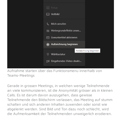
Aufnahme starten über das Funktionsmenu innerhalb von
Teams-Meetings
Gerade in grossen Meetings, in welchen wenige Teilnehmende
an viele kommunizieren, ist die Anonymität grösser als in kleinen
Calls. Es ist darum davon auszugehen, dass gewisse
Teilnehmende den Bildschirm verlassen, das Meeting auf stumm
schalten und sich anderen Inhalten zuwenden oder sonst wie
abgelenkt werden. Sind Bild und Ton dazu noch schlecht, wird
die Aufmerksamkeit der Teilnehmenden unweigerlich erodieren.