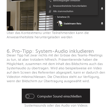
Über das Kontextmenu unter Teilnehmenden kann die
Anwesenheitsliste heruntergeladen werden
6. Pro-Tipp: System-Audio inkludieren
Dieser Tipp hat zwar nichts mit der Grösse des Teams-Meetings
zu tun, ist aber trotzdem hilfreich. Präsentierende haben die
Möglichkeit, zusammen mit dem Inhalt des Bildschirms auch das
Systemaudio zu übertragen. Wird also beispielsweise ein Video
auf dem Screen des Referenten abgespielt, kann er dadurch den
Videoton miteinschliessen. Die Checkbox steht zur Verfügung,
wenn der Bildschirm zur Übertragung ausgewählt wird.
Systemsounds oder das Audio von Videos