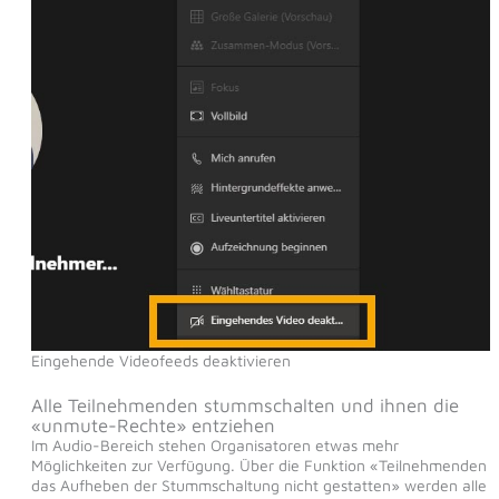
Eingehende Videofeeds deaktivieren
Alle Teilnehmenden stummschalten und ihnen die
«unmute-Rechte» entziehen
Im Audio-Bereich stehen Organisatoren etwas mehr
Möglichkeiten zur Verfügung. Über die Funktion «Teilnehmenden
das Aufheben der Stummschaltung nicht gestatten» werden alle