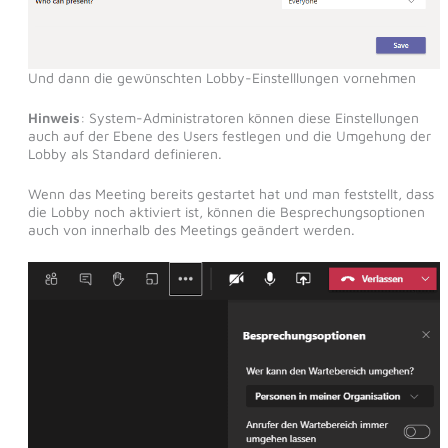
Und dann die gewünschten Lobby-Einstelllungen vornehmen
Hinweis
: System-Administratoren können diese Einstellungen
auch auf der Ebene des Users festlegen und die Umgehung der
Lobby als Standard definieren.
Wenn das Meeting bereits gestartet hat und man feststellt, dass
die Lobby noch aktiviert ist, können die Besprechungsoptionen
auch von innerhalb des Meetings geändert werden.