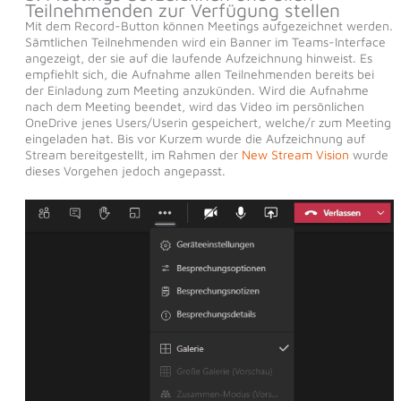
Teilnehmenden zur Verfügung stellen
Mit dem Record-Button können Meetings aufgezeichnet werden.
Sämtlichen Teilnehmenden wird ein Banner im Teams-Interface
angezeigt, der sie auf die laufende Aufzeichnung hinweist. Es
empfiehlt sich, die Aufnahme allen Teilnehmenden bereits bei
der Einladung zum Meeting anzukünden. Wird die Aufnahme
nach dem Meeting beendet, wird das Video im persönlichen
OneDrive jenes Users/Userin gespeichert, welche/r zum Meeting
eingeladen hat. Bis vor Kurzem wurde die Aufzeichnung auf
Stream bereitgestellt, im Rahmen der
New Stream Vision
wurde
dieses Vorgehen jedoch angepasst.