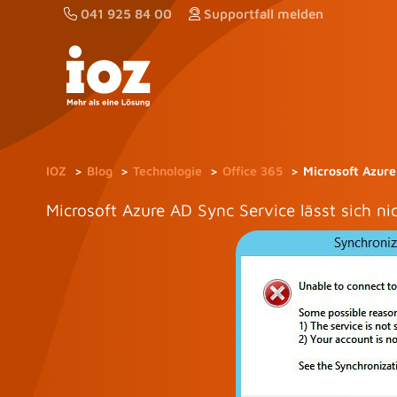
Zum
041 925 84 00
Supportfall melden
Inhalt
springen
IOZ
Blog
Technologie
Office 365
Microsoft Azure
Microsoft Azure AD Sync Service lässt sich ni