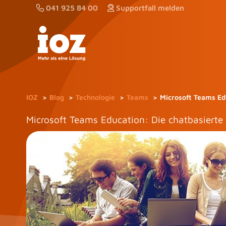
Zum
041 925 84 00
Supportfall melden
Inhalt
springen
IOZ
Blog
Technologie
Teams
Microsoft Teams Edu
Microsoft Teams Education: Die chatbasierte 