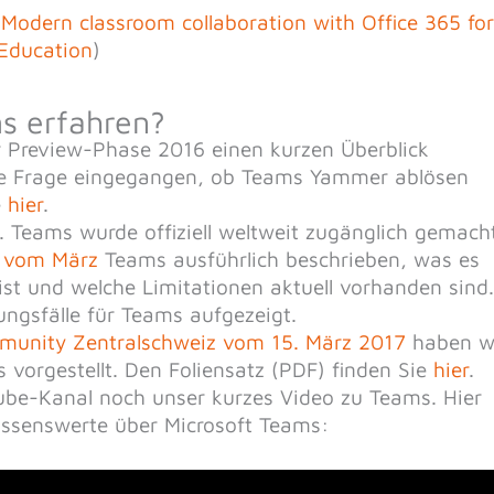
:
Modern classroom collaboration with Office 365 for
Education
)
s erfahren?
r Preview-Phase 2016 einen kurzen Überblick
die Frage eingegangen, ob Teams Yammer ablösen
e
hier
.
 Teams wurde offiziell weltweit zugänglich gemacht
s vom März
Teams ausführlich beschrieben, was es
 ist und welche Limitationen aktuell vorhanden sind.
gsfälle für Teams aufgezeigt.
munity Zentralschweiz vom 15. März 2017
haben w
 vorgestellt. Den Foliensatz (PDF) finden Sie
hier
.
ube-Kanal noch unser kurzes Video zu Teams. Hier
issenswerte über Microsoft Teams: