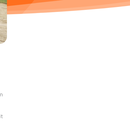
en
it