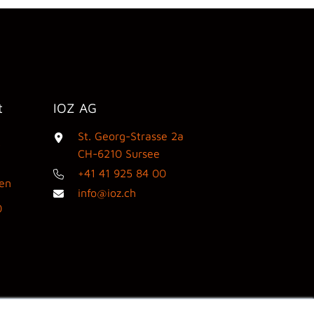
t
IOZ AG
St. Georg-Strasse 2a
3
CH-6210 Sursee
+41 41 925 84 00
den
info@ioz.ch
0