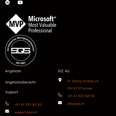
Angebote
IOZ AG
St. Georg-Strasse 2a
Angebotsübersicht
CH-6210 Sursee
Support
+41 41 925 84 00
info@ioz.ch
+41 41 925 83 93
support@ioz.ch