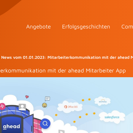
Angebote
Erfolgsgeschichten
Com
y News vom 01.01.2023: Mitarbeiterkommunikation mit der ahead M
terkommunikation mit der ahead Mitarbeiter App