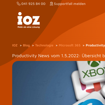
Zum
041 925 84 00
Supportfall melden
Inhalt
springen
IOZ
Blog
Technologie
Microsoft 365
Productivit
Productivity News vom 1.5.2022: Übersicht 