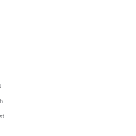
t
r
ch
st