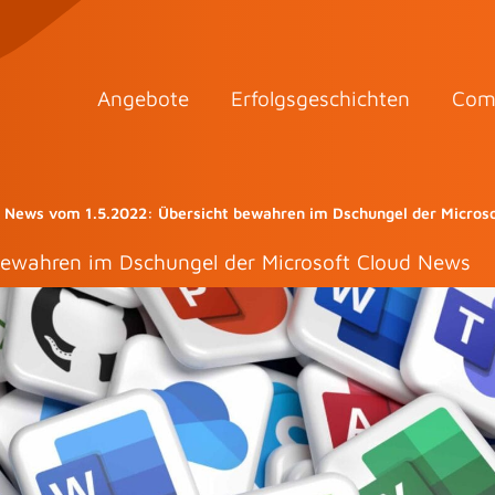
Angebote
Erfolgsgeschichten
Com
y News vom 1.5.2022: Übersicht bewahren im Dschungel der Micros
bewahren im Dschungel der Microsoft Cloud News