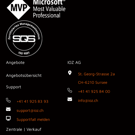
Angebote
IOZ AG
St. Georg-Strasse 2a
Angebotsübersicht
CH-6210 Sursee
Support
+41 41 925 84 00
info@ioz.ch
+41 41 925 83 93
support@ioz.ch
Supportfall melden
Zentrale | Verkauf