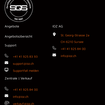
Angebote
IOZ AG
St. Georg-Strasse 2a
Angebotsübersicht
CH-6210 Sursee
Support
+41 41 925 84 00
info@ioz.ch
+41 41 925 83 93
support@ioz.ch
Supportfall melden
Zentrale | Verkauf
+41 41 925 84 00
info@ioz.ch
verkauf@ioz.ch