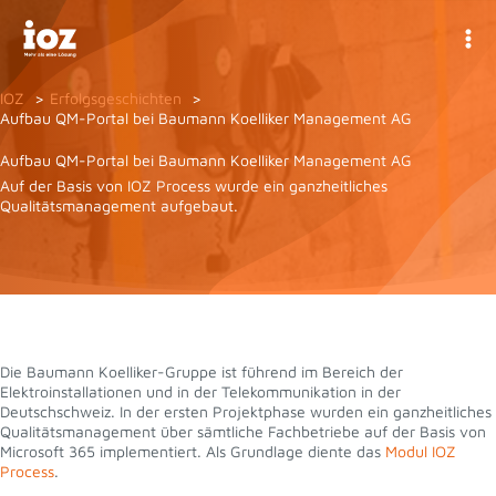
Zum
Inhalt
springen
IOZ
Erfolgsgeschichten
Aufbau QM-Portal bei Baumann Koelliker Management AG
Aufbau QM-Portal bei Baumann Koelliker Management AG
Auf der Basis von IOZ Process wurde ein ganzheitliches
Qualitätsmanagement aufgebaut.
Die Baumann Koelliker-Gruppe ist führend im Bereich der
Elektroinstallationen und in der Telekommunikation in der
Deutschschweiz. In der ersten Projektphase wurden ein ganzheitliches
Qualitätsmanagement über sämtliche Fachbetriebe auf der Basis von
Microsoft 365 implementiert. Als Grundlage diente das
Modul IOZ
Process
.