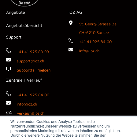
Angebote
IOZ AG
St. Georg-Strasse 2a
Angebotsübersicht
CH-6210 Sursee
Support
+41 41 925 84 00
info@ioz.ch
+41 41 925 83 93
support@ioz.ch
Supportfall melden
Zentrale | Verkauf
+41 41 925 84 00
info@ioz.ch
verkauf@ioz.ch
Wir verwenden Cookies und Analyse Tools, um die
Nutzerfreundlichkeit unserer Website zu verbessern und um
personalisiertes Marketing mit relevanten Inhalten zu ermöglichen.
Durch die weitere Nutzung der Webseite stimmen Sie der