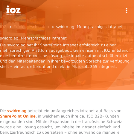
Zum
Inhalt
springen
IOZ
Erfolgsgeschichten
swidro ag: Mehrsprachiges Intranet
swidro ag: Mehrsprachiges Intranet
Die swidro ag hat ihr SharePoint-Intranet erfolgreich zu einer
mehrsprachigen Plattform ausgebaut. Gemeinsam mit IOZ entstand
eine benutzerfreundliche Lösung, die Inhalte automatisch übersetzt
und den Mitarbeitenden in ihrer bevorzugten Sprache zur Verfügung
stellt – einfach, effizient und direkt in Microsoft 365 integriert.
Die
swidro ag
betreibt ein umfangreiches Intranet auf Basis von
SharePoint Online
, in welchem auch ihre ca. 150 B2B-Kunden
eingebunden sind. Mit der Expansion in die französische Schweiz
wurde eine Lösung gesucht, um Inhalte im Intranet einfach und
benutzerfreundlich zu übersetzen – ohne aufwändige manuelle