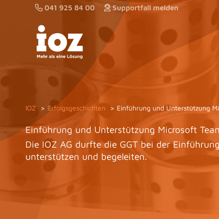
Zum
041 925 84 00
Supportfall melden
Inhalt
springen
IOZ
Erfolgsgeschichten
Einführung und Unterstützung Mi
Einführung und Unterstützung Microsoft Team
Die IOZ AG durfte die GGT bei der Einführun
unterstützen und begeleiten.