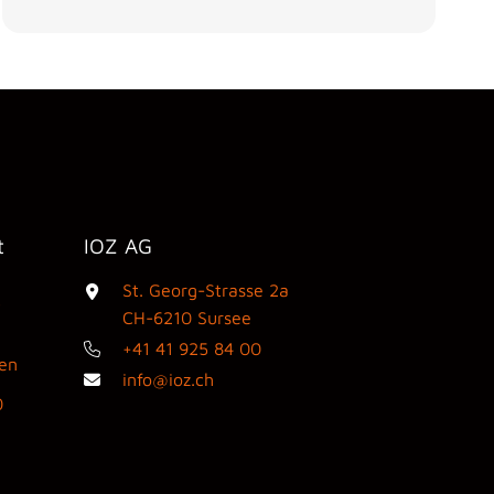
t
IOZ AG
St. Georg-Strasse 2a
3
CH-6210 Sursee
+41 41 925 84 00
den
info@ioz.ch
0