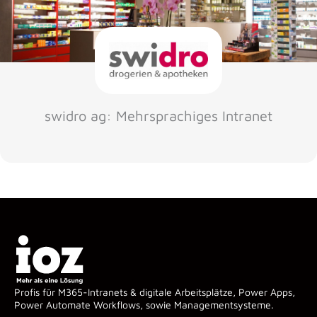
swidro ag: Mehrsprachiges Intranet
Profis für M365-Intranets & digitale Arbeitsplätze, Power Apps,
Power Automate Workflows, sowie Managementsysteme.