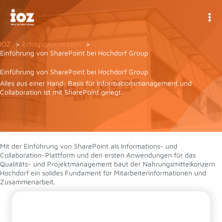
Zum
Inhalt
springen
IOZ
Erfolgsgeschichten
Einführung von SharePoint bei Hochdorf Group
Einführung von SharePoint bei Hochdorf Group
Alles aus einer Hand: Basis für Informationsmanagement und
Collaboration ist mit SharePoint gelegt.
Mit der Einführung von SharePoint als Informations- und
Collaboration-Plattform und den ersten Anwendungen für das
Qualitäts- und Projektmanagement baut der Nahrungsmittelkonzern
Hochdorf ein solides Fundament für Mitarbeiterinformationen und
Zusammenarbeit.