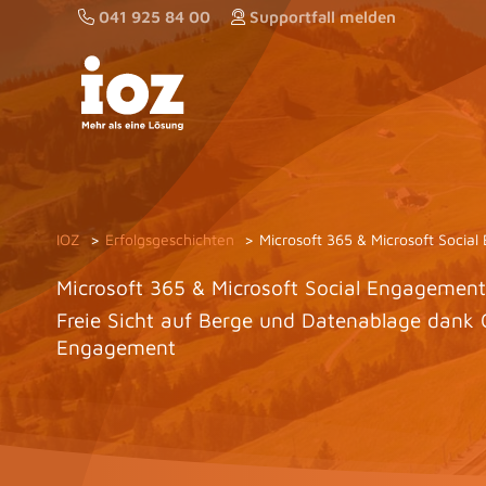
Zum
041 925 84 00
Supportfall melden
Inhalt
springen
IOZ
Erfolgsgeschichten
Microsoft 365 & Microsoft Social
Microsoft 365 & Microsoft Social Engagement 
Freie Sicht auf Berge und Datenablage dank O
Engagement