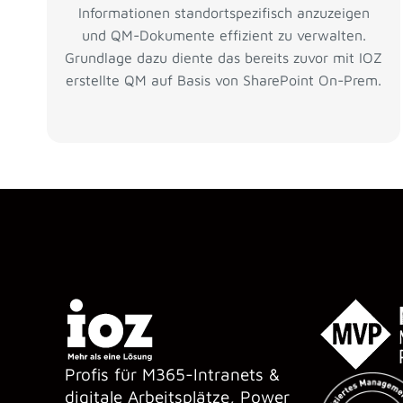
Informationen standortspezifisch anzuzeigen
und QM-Dokumente effizient zu verwalten.
Grundlage dazu diente das bereits zuvor mit IOZ
erstellte QM auf Basis von SharePoint On-Prem.
Profis für M365-Intranets &
digitale Arbeitsplätze, Power