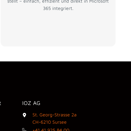
stellt – einfach, effizient und direkt in Microsoft
365 integriert.
t
IOZ AG
St. Georg-Strasse 2a
3
CH-6210 Sursee
+41 41 925 84 00