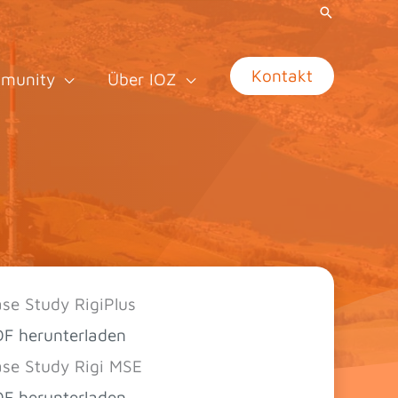
Kontakt
munity
Über IOZ
se Study RigiPlus
F herunterladen
se Study Rigi MSE
F herunterladen