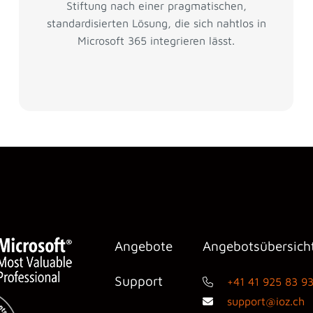
Stiftung nach einer pragmatischen,
standardisierten Lösung, die sich nahtlos in
Microsoft 365 integrieren lässt.
Angebote
Angebotsübersich
Support
+41 41 925 83 9
support@ioz.ch