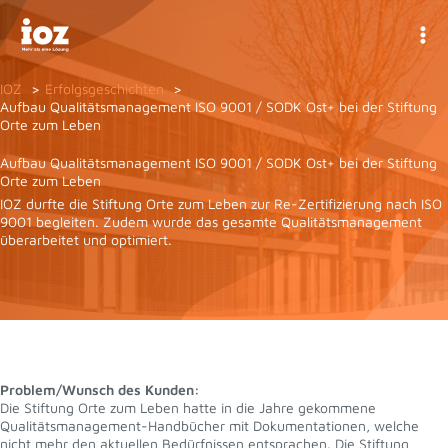
Zum
Inhalt
springen
IOZ
Erfolgsgeschichten
Aufbau Qualitätsmanagement ISO 9001 / SODK Ost+ bei der Stiftung
Orte zum Leben
Aufbau Qualitätsmanagement ISO 9001 / SODK Ost+ bei der Stiftung
Orte zum Leben
IOZ durfte die Stiftung Orte zum Leben zur Re-Zertifizierung nach ISO
9001 begleiten. Zudem wurde das gesamte Qualitätsmanagement
überarbeitet und optimiert.
Problem/Wunsch des Kunden:
Die Stiftung Orte zum Leben hatte in die Jahre gekommene
Qualitätsmanagement-Handbücher mit Dokumentationen, welche
nicht mehr den aktuellen Bedürfnissen entsprachen. Die Stiftung