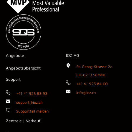
Angebote
IOZ AG
St. Georg-Strasse 2a
Angebotsübersicht
CH-6210 Sursee
Support
+41 41 925 84 00
info@ioz.ch
+41 41 925 83 93
support@ioz.ch
Supportfall melden
Zentrale | Verkauf