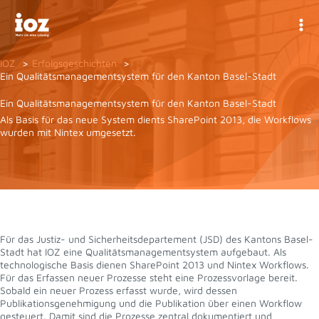
Zum
Inhalt
springen
IOZ
Erfolgsgeschichten
Ein Qualitätsmanagementsystem für den Kanton Basel-Stadt
Ein Qualitätsmanagementsystem für den Kanton Basel-Stadt
Als Basis für das neue System dients SharePoint 2013, die Workflows
wurden mit Nintex umgesetzt.
Für das Justiz- und Sicherheitsdepartement (JSD) des Kantons Basel-
Stadt hat IOZ eine Qualitätsmanagementsystem aufgebaut. Als
technologische Basis dienen SharePoint 2013 und Nintex Workflows.
Für das Erfassen neuer Prozesse steht eine Prozessvorlage bereit.
Sobald ein neuer Prozess erfasst wurde, wird dessen
Publikationsgenehmigung und die Publikation über einen Workflow
gesteuert. Damit sind die Prozesse zentral dokumentiert und