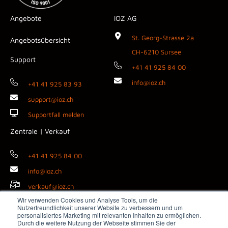
Angebote
IOZ AG
St. Georg-Strasse 2a
Angebotsübersicht
CH-6210 Sursee
Support
+41 41 925 84 00
info@ioz.ch
+41 41 925 83 93
support@ioz.ch
Supportfall melden
Zentrale | Verkauf
+41 41 925 84 00
info@ioz.ch
verkauf@ioz.ch
Wir verwenden Cookies und Analyse Tools, um die
Nutzerfreundlichkeit unserer Website zu verbessern und um
personalisiertes Marketing mit relevanten Inhalten zu ermöglichen.
Durch die weitere Nutzung der Webseite stimmen Sie der
Copyright © 2026 IOZ AG ·
Impressum
·
Datenschutz
·
AGB
·