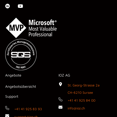
Angebote
IOZ AG
St. Georg-Strasse 2a
Angebotsübersicht
CH-6210 Sursee
Support
+41 41 925 84 00
info@ioz.ch
+41 41 925 83 93
support@ioz.ch