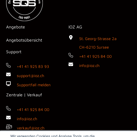
Angebote
IOZ AG
St. Georg-Strasse 2a
Angebotsübersicht
CH-6210 Sursee
Support
+41 41 925 84 00
info@ioz.ch
+41 41 925 83 93
support@ioz.ch
Supportfall melden
Zentrale | Verkauf
+41 41 925 84 00
info@ioz.ch
verkauf@ioz.ch
Wir verwenden Cookies und Analyse Tools, um die