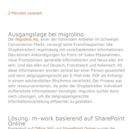
2 Minuten Lesezeit
Ausgangslage bei migrolino
Die
migrolino AG
, einer der führenden Anbieter im Schweizer
Convenience-Markt, versorgt seine Franchisepartner (die
Shopbetreiber) regelmässig mit verschiedensten Informationen.
Dies können Ankündigungen für Point-of-Sales-Massnahmen,
neue Promotionen, generelle Informationen und News aller Art
sein. Und das alles auf Deutsch, Französisch und Italienisch. All
diese Informationen wurden zentral bei einer Person gesammelt
und dann zielgruppengerecht per E-Mail (inkl. PDF als Anhang)
in einem wöchentlichen Rhythmus verschickt. Der Prozess war
sehr ressourcenintensiv, da jeder der Shopbetreiber individuell
aufbereitete Informationen benötigte. migrolino suchte dann
nach Lösungen, um die zielgruppengerechte
Informationsverteilung effizienter zu gestalten.
Lösung: m-work basierend auf SharePoint
Online
Basierend auf
Office 365
und
SharePoint Online
wurde die