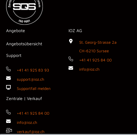
Angebote
IOZ AG
St. Georg-Strasse 2a
Angebotsübersicht
CH-6210 Sursee
Support
+41 41 925 84 00
info@ioz.ch
+41 41 925 83 93
support@ioz.ch
Supportfall melden
Zentrale | Verkauf
+41 41 925 84 00
info@ioz.ch
verkauf@ioz.ch