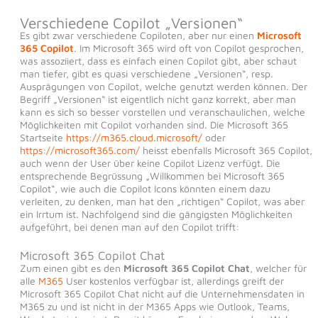
Verschiedene Copilot „Versionen“
Es gibt zwar verschiedene Copiloten, aber nur einen
Microsoft
365 Copilot
. Im Microsoft 365 wird oft von Copilot gesprochen,
was assoziiert, dass es einfach einen Copilot gibt, aber schaut
man tiefer, gibt es quasi verschiedene „Versionen“, resp.
Ausprägungen von Copilot, welche genutzt werden können. Der
Begriff „Versionen“ ist eigentlich nicht ganz korrekt, aber man
kann es sich so besser vorstellen und veranschaulichen, welche
Möglichkeiten mit Copilot vorhanden sind. Die Microsoft 365
Startseite
https://m365.cloud.microsoft/
oder
https://microsoft365.com/
heisst ebenfalls Microsoft 365 Copilot,
auch wenn der User über keine Copilot Lizenz verfügt. Die
entsprechende Begrüssung „Willkommen bei Microsoft 365
Copilot“, wie auch die Copilot Icons könnten einem dazu
verleiten, zu denken, man hat den „richtigen“ Copilot, was aber
ein Irrtum ist. Nachfolgend sind die gängigsten Möglichkeiten
aufgeführt, bei denen man auf den Copilot trifft:
Microsoft 365 Copilot Chat
Zum einen gibt es den
Microsoft 365 Copilot Chat
, welcher für
alle
M365
User kostenlos verfügbar ist, allerdings greift der
Microsoft 365 Copilot Chat nicht auf die Unternehmensdaten in
M365 zu und ist nicht in der M365 Apps wie Outlook, Teams,