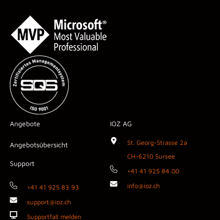
Angebote
IOZ AG
St. Georg-Strasse 2a
Angebotsübersicht
CH-6210 Sursee
Support
+41 41 925 84 00
info@ioz.ch
+41 41 925 83 93
support@ioz.ch
Supportfall melden