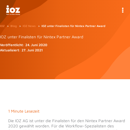
Zum
Inhalt
springen
IOZ
Blog
IOZ News
IOZ unter Finalisten für Nintex Partner Award
IOZ unter Finalisten für Nintex Partner Award
Veröffentlicht:
24. Juni 2020
Aktualisiert:
27. Juni 2021
1 Minute Lesezeit
Die IOZ AG ist unter die Finalisten für den Nintex Partner Award
2020 gewählt worden. Für die Workflow-Spezialisten des