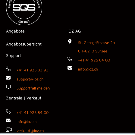
Angebote
IOZ AG
St. Georg-Strasse 2a
Angebotsübersicht
CH-6210 Sursee
Support
+41 41 925 84 00
info@ioz.ch
+41 41 925 83 93
support@ioz.ch
Supportfall melden
Zentrale | Verkauf
+41 41 925 84 00
info@ioz.ch
verkauf@ioz.ch