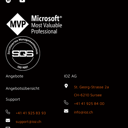
Angebote
IOZ AG
St. Georg-Strasse 2a
Angebotsübersicht
CH-6210 Sursee
Support
+41 41 925 84 00
info@ioz.ch
+41 41 925 83 93
support@ioz.ch