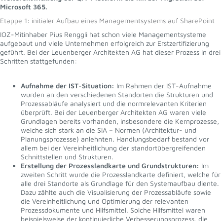
Microsoft 365.
Etappe 1: initialer Aufbau eines Managementsystems auf SharePoint
IOZ-Mitinhaber Pius Renggli hat schon viele Managementsysteme
aufgebaut und viele Unternehmen erfolgreich zur Erstzertifizierung
geführt. Bei der Leuenberger Architekten AG hat dieser Prozess in drei
Schritten stattgefunden:
Aufnahme der IST-Situation:
Im Rahmen der IST-Aufnahme
wurden an den verschiedenen Standorten die Strukturen und
Prozessabläufe analysiert und die normrelevanten Kriterien
überprüft. Bei der Leuenberger Architekten AG waren viele
Grundlagen bereits vorhanden, insbesondere die Kernprozesse,
welche sich stark an die SIA – Normen (Architektur- und
Planungsprozesse) anlehnten. Handlungsbedarf bestand vor
allem bei der Vereinheitlichung der standortübergreifenden
Schnittstellen und Strukturen.
Erstellung der Prozesslandkarte und Grundstrukturen:
Im
zweiten Schritt wurde die Prozesslandkarte definiert, welche für
alle drei Standorte als Grundlage für den Systemaufbau diente.
Dazu zählte auch die Visualisierung der Prozessabläufe sowie
die Vereinheitlichung und Optimierung der relevanten
Prozessdokumente und Hilfsmittel. Solche Hilfsmittel waren
beispielsweise der kontinuierliche Verbesserungsprozess, die