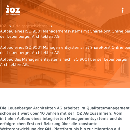
Zum
Inhalt
springen
IOZ
Erfolgsgeschichten
Aufbau eines ISO 9001 Managementsystems mit SharePoint Online bei
der Leuenberger Architekten AG
Aufbau eines ISO 9001 Managementsystems mit SharePoint Online bei
der Leuenberger Architekten AG
Aufbau des Managementsystems nach ISO 9001 bei der Leuenberger
Architekten AG.
Die Leuenberger Architekten AG arbeitet im Qualitätsmanagement
schon seit weit über 10 Jahren mit der IOZ AG zusammen: Vom
initialen Aufbau eines integrierten Managementsystems und der
erfolgreichen Erstzertifizierung über die konstante
Weiterentwicklung der QM-Plattform bis hin zur Migration auf