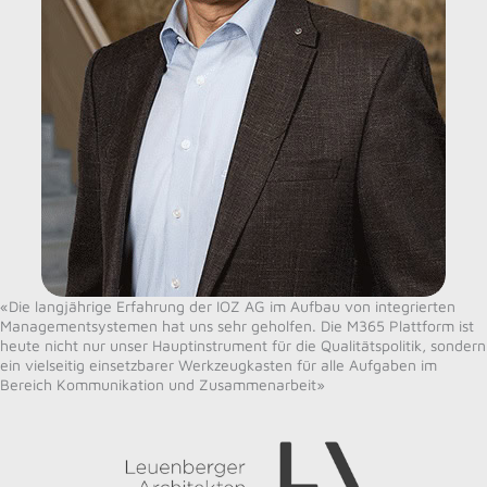
«Die langjährige Erfahrung der IOZ AG im Aufbau von integrierten
Managementsystemen hat uns sehr geholfen. Die M365 Plattform ist
heute nicht nur unser Hauptinstrument für die Qualitätspolitik, sondern
ein vielseitig einsetzbarer Werkzeugkasten für alle Aufgaben im
Bereich Kommunikation und Zusammenarbeit»