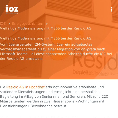
Zum
Inhalt
springen
IOZ
Erfolgsgeschichten
Vielfältige Modernisierung mit M365 bei der Residio AG
Vielfältige Modernisierung mit M365 bei der Residio AG
Vom überarbeiteten QM-System, über ein aufgebautes
Vertragsmanagement bis zu einer Migration von on-prem nach
Microsoft Teams – all diese spannenden Arbeiten durfte die IOZ bei
der Residio AG umsetzen.
Die
Residio AG in Hochdorf
erbringt innovative ambulante und
stationäre Dienstleistungen und ermöglicht eine persönliche
Begleitung im Alltag von Seniorinnen und Senioren. Mit rund 220
Mitarbeitenden werden in zwei Häuser sowie «Wohnungen mit
Dienstleistungen» Bewohnende betreut.