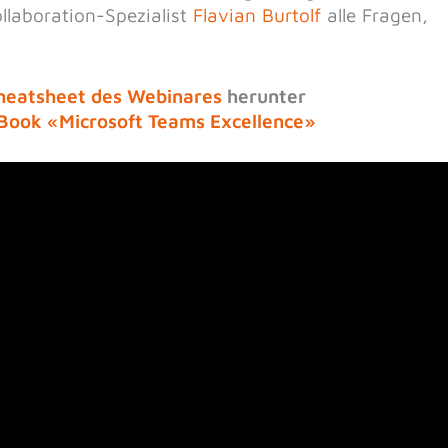
llaboration-Spezialist
Flavian Burtolf
alle Fragen,
heatsheet des Webinares
herunter
-Book «Microsoft Teams Excellence»