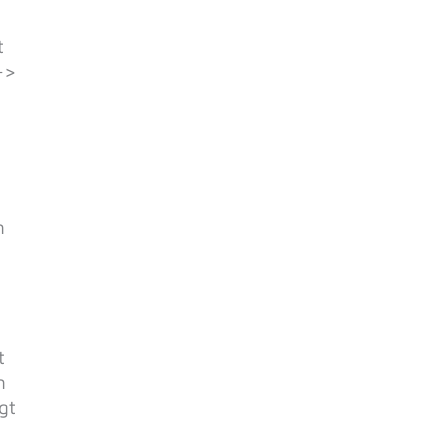
t
–>
n
t
n
gt