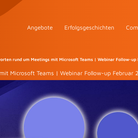
Angebote
Erfolgsgeschichten
Com
orten rund um Meetings mit Microsoft Teams | Webinar Follow-up
mit Microsoft Teams | Webinar Follow-up Februar 