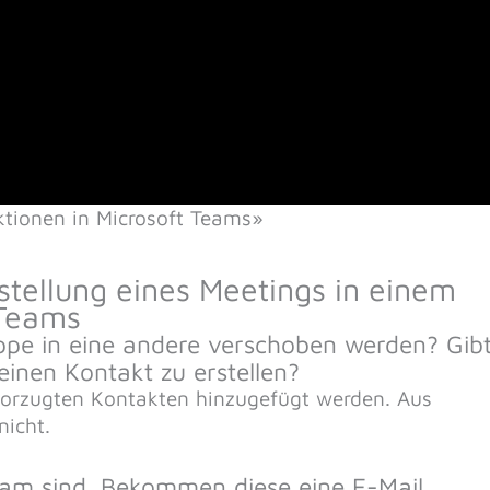
tionen in Microsoft Teams»
stellung eines Meetings in einem
 Teams
pe in eine andere verschoben werden? Gib
einen Kontakt zu erstellen?
orzugten Kontakten hinzugefügt werden. Aus
nicht.
Team sind. Bekommen diese eine E-Mail