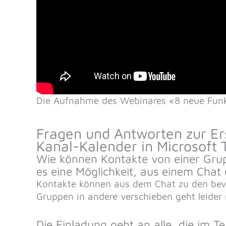
Die Aufnahme des Webinares «8 neue Funk
Fragen und Antworten zur Er
Kanal-Kalender in Microsoft
Wie können Kontakte von einer Grup
es eine Möglichkeit, aus einem Chat 
Kontakte können aus dem Chat zu den bev
Gruppen in andere verschieben geht leider 
Die Einladung geht an alle, die im 