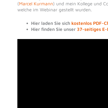
(
Marcel Kurmann
) und mein Kollege und Co
welche im Webinar gestellt wurden.
Hier laden Sie sich
kostenlos PDF-C
Hier finden Sie unser
37-seitiges E