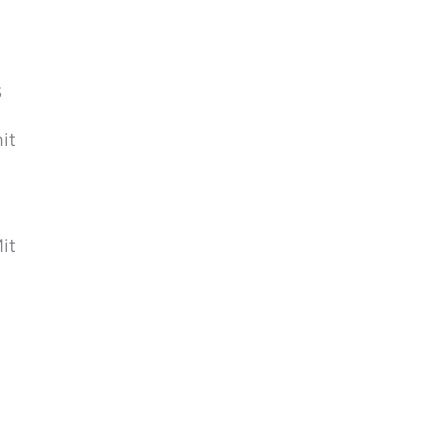
s
it
it