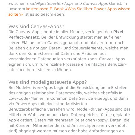
zwischen
modellgesteuerten Apps und Canvas Apps
klar ist. In
unserem
kostenlosen E-Book «Was Sie über Power Apps wissen
sollten»
ist es so beschrieben:
Was sind Canvas-Apps?
Die Canvas-Apps, heute in aller Munde, verfolgen den
Pixel-
Perfect-Ansatz
. Bei der Entwicklung startet man auf einer
leeren Fläche, auch Canvas genannt, und platziert dort nach
Belieben die nötigen Daten- und Steuerelemente, welche man
dank den Konnektoren mit Daten und Aktionen aus
verschiedenen Datenquellen verknüpfen kann. Canvas-Apps
eignen sich, um für einzelne Prozesse ein einfaches Benutzer-
Interface bereitstellen zu können.
Was sind modellgesteuerte Apps?
Bei Model-driven-Apps beginnt die Entwicklung beim Erstellen
des nötigen relationalen Datenmodells, welches ebenfalls in
Low-Code-Manier im Common Data Service erzeugt und dann
via PowerApps mit einer standardisierten
Benutzeroberfläche versehen wird. Model-driven-Apps sind das
Mittel der Wahl, wenn noch kein Datenspeicher für die geplante
App existiert, Daten mit mehreren Relationen (bspw. Daten, die
mit Kunden, Mitarbeitenden und Ansprechpersonen verknüpft
sind) abgelegt werden müssen oder hohe Anforderungen an